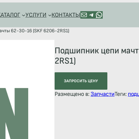
ПОЧТА
TELEGRAM
HTTPS://WA.ME/+79128918544
КАТАЛОГ
УСЛУГИ
КОНТАКТЫ
ачты 62-30-16 (SKF 6206-2RS1)
Подшипник цепи мачт
2RS1)
ЗАПРОСИТЬ ЦЕНУ
Размещено в:
Запчасти
Теги:
под