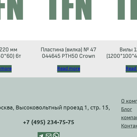
220 мм
Пластина (вилка) № 47
Вилы 1
0*60) 6т
044645 РТН50 Crown
(1200*100*45
 more
Read more
Read
О ком
осква, Высоковольтный проезд 1, стр. 15,
Блог
компа
+7 (495) 234-75-75
Конта
Telegram
Почта
WhatsApp